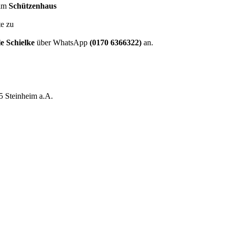
 im
Schützenhaus
te zu
e Schielke
über WhatsApp
(0170 6366322)
an.
5 Steinheim a.A.