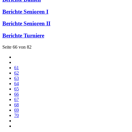
Berichte Senioren I
Berichte Senioren II
Berichte Turniere
Seite 66 von 82
61
62
63
64
65
66
67
68
69
70