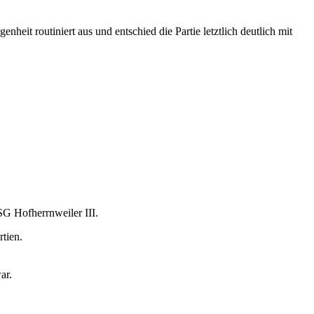
heit routiniert aus und entschied die Partie letztlich deutlich mit
SG Hofherrnweiler III.
tien.
ar.