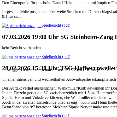
Den Ehrenpunkt für uns holte Daniel Heim in einem umkämpften Fün
Insgesamt fehlte uns jedoch über weite Strecken die Durchschlagskraft,
9:1 für sich.
Spielbericht (pdf)
07.03.2026 19:00 Uhr SG Steinheim-Zang I
kein Bericht vorhanden
Spielbericht (pdf)
28.02.2026 15:30 Uhr TSG Hofherrnweiler 
1. Herrenmannschaft Saison 2025/2026 - Aufstieg Fans
In einer intensiven und wechselhaften Auswärtspartie erkämpfte sich
Der Auftakt verlief ausgeglichen: Wankmiller/Kolb gewannen ihr Dop
In den Einzeln geriet die SG zwischenzeitlich mit 1:5 ins Hintertreffe
Sijaric, Heim und Vuksic verkürzten, ehe Wankmiller mit einem wicht
Auch in der zweiten Einzelrunde blieb es eng – Kolb und Heim hielte
Beim Stand von 8:7 bewiesen Mokhtari/Sijaric Nervenstärke und dreh
Spielbericht (pdf)