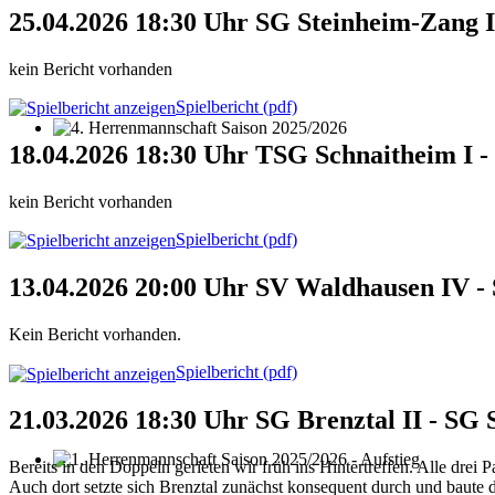
25.04.2026 18:30 Uhr SG Steinheim-Zang II
kein Bericht vorhanden
Spielbericht (pdf)
4. Herrenmannschaft Saison 2025/2026
18.04.2026 18:30 Uhr TSG Schnaitheim I -
kein Bericht vorhanden
Spielbericht (pdf)
13.04.2026 20:00 Uhr SV Waldhausen IV - 
Kein Bericht vorhanden.
Spielbericht (pdf)
21.03.2026 18:30 Uhr SG Brenztal II - SG 
Bereits in den Doppeln gerieten wir früh ins Hintertreffen. Alle drei 
1. Herrenmannschaft Saison 2025/2026 - Aufstieg
Auch dort setzte sich Brenztal zunächst konsequent durch und baute d