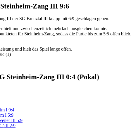
 Steinheim-Zang III 9:6
g III der SG Brenztal III knapp mit 6:9 geschlagen geben.
nhielt und zwischenzeitlich mehrfach ausgleichen konnte.
nkteten für Steinheim-Zang, sodass die Partie bis zum 5:5 offen blieb.
eistung und hielt das Spiel lange offen.
ic (1)
G Steinheim-Zang III 0:4 (Pokal)
im I 9:4
m I 5:9
iler III 5:9
) II 2:9
3