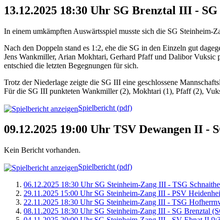
13.12.2025 18:30 Uhr SG Brenztal III - SG
In einem umkämpften Auswärtsspiel musste sich die SG Steinheim-Zan
Nach den Doppeln stand es 1:2, ehe die SG in den Einzeln gut dagege
Jens Wankmiller, Arian Mokhtari, Gerhard Pfaff und Dalibor Vuksic pu
entschied die letzten Begegnungen für sich.
Trotz der Niederlage zeigte die SG III eine geschlossene Mannschaftsl
Für die SG III punkteten Wankmiller (2), Mokhtari (1), Pfaff (2), Vuks
Spielbericht (pdf)
09.12.2025 19:00 Uhr TSV Dewangen II - S
Kein Bericht vorhanden.
Spielbericht (pdf)
06.12.2025 18:30 Uhr SG Steinheim-Zang III - TSG Schnaithe
29.11.2025 15:00 Uhr SG Steinheim-Zang III - PSV Heidenhei
22.11.2025 18:30 Uhr SG Steinheim-Zang III - TSG Hofherrnwe
08.11.2025 18:30 Uhr SG Steinheim-Zang III - SG Brenztal (SG
04.11.2025 20:00 Uhr SG Steinheim-Zang III - SV Ebnat II 9: