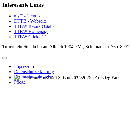
Interesante Links
myTischtennis
DTTB - Webseite
TTBW Bezirk Ostalb
TTBW Homepage
TTBW Click-TT
Turnverein Steinheim am Albuch 1904 e.V. , Schumannstr. 33a, 8955
Impressum
Datenschutzerklärung
Datenschutzhinweise
Pflege
1. Herrenmannschaft Saison 2025/2026 - Aufstieg Fans