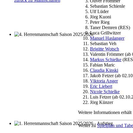
zurück zu Mannschaften
Oliver Frömmer
Sebastian Schienle
Ulf Lüder
Jörg Kuoni
Peter Rieg
Taner Demren (RES)
Luca Grillwitzer
Manuel Haslanger
4. Herrenmannschaft Saison 2025/2026
Sebastian Veh
Brigitte Wotsch
Valentin Frömmer (ab 
Markus Schielke
(RES
Fabian Maric
Claudia Kinski
Jakob Fetzer (ab 02.1
Viktoria Anger
Eric Liebert
Nicole Schielke
Luis Fetzer (ab 02.10.
Jörg Künzer
Weitere Informationen erhält 
Weiter zu
Spielplan und Tabe
1. Herrenmannschaft Saison 2025/2026 - Aufstieg