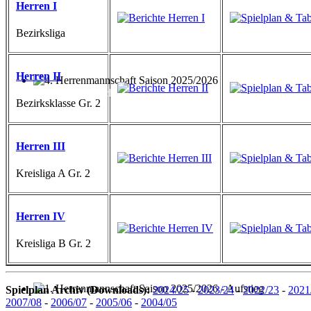
Herren I
Bezirksliga
Herren II
4. Herrenmannschaft Saison 2025/2026
Bezirksklasse Gr. 2
Herren III
Kreisliga A Gr. 2
Herren IV
Kreisliga B Gr. 2
Spielplan Archiv (Downloads):
2024/25
-
2023/24
-
2022/23
-
2021
1. Herrenmannschaft Saison 2025/2026 - Aufstieg
2007/08
-
2006/07
-
2005/06
-
2004/05