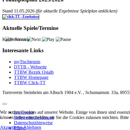
Stand 11.05.2026
(für aktuelle Ergebnisse Spielplan anklicken)
Aktuelle Spiele/Termine
Keine Termine
Interesante Links
myTischtennis
DTTB - Webseite
TTBW Bezirk Ostalb
TTBW Homepage
TTBW Click-TT
Turnverein Steinheim am Albuch 1904 e.V. , Schumannstr. 33a, 8955
Wir nutzen Cookies auf unserer Website. Einige von ihnen sind essenzi
Impressum
können selbst entscheiden, ob Sie die Cookies zulassen möchten. Bitte
Datenschutzerklärung
Datenschutzhinweise
Akzeptieren
Ablehnen
Pflege